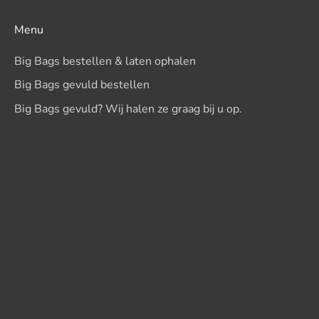
de BB is niet 1m3 maar
inmiddels nog een
ca.
gevulde bigbag besteld,
Menu
0,9x0,9x1,1=0,9m3.
1 was toch niet genoeg
voor de tuin.
Big Bags bestellen & laten ophalen
In het vervolg zal ik bij
dit bedrijf blijven
Big Bags gevuld bestellen
bestellen. Zeer aan te
Big Bags gevuld? Wij halen ze graag bij u op.
raden.