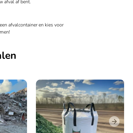
 afval af bent.
een afvalcontainer en kies voor
emen!
alen