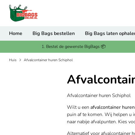
Verder
Zoek
naar
in
inhoud
onze
winkel
Home
Big Bags bestellen
Big Bags laten ophale
1. Bestel de gewenste BigBags 📦
Huis
Afvalcontainer huren Schiphol
Afvalcontai
Afvalcontainer huren Schiphol
Wilt u een
afvalcontainer hure
puin af te komen. Wij helpen u 
naar nabije afvalpunten. Kies v
Alternatief voor afvalcontainer 