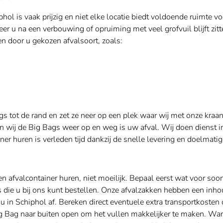
hol is vaak prijzig en niet elke locatie biedt voldoende ruimte v
r u na een verbouwing of opruiming met veel grofvuil blijft zitt
en door u gekozen afvalsoort, zoals:
gs tot de rand en zet ze neer op een plek waar wij met onze kr
 wij de Big Bags weer op en weg is uw afval. Wij doen dienst i
iner huren is verleden tijd dankzij de snelle levering en doelmat
n afvalcontainer huren, niet moeilijk. Bepaal eerst wat voor soort
s die u bij ons kunt bestellen. Onze afvalzakken hebben een in
 u in Schiphol af. Bereken direct eventuele extra transportkosten
g Bag naar buiten open om het vullen makkelijker te maken. Wan