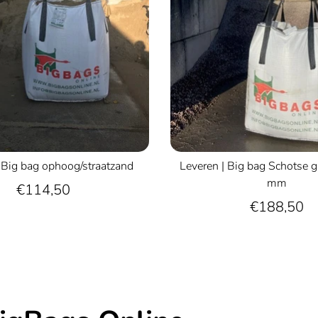
 Big bag ophoog/straatzand
Leveren | Big bag Schotse g
mm
€114,50
€188,50