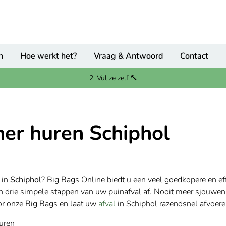
n
Hoe werkt het?
Vraag & Antwoord
Contact
2. Vul ze zelf 🔨
ner huren Schiphol
n
in
Schiphol
? Big Bags Online biedt u een veel goedkopere en e
in drie simpele stappen van uw puinafval af. Nooit meer sjouwe
oor onze Big Bags en laat uw
afval
in Schiphol razendsnel afvoer
huren