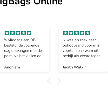
igBags Online
's Middags een BB
Ik was op zoek naar
besteld, de volgende
ophoopzand voor mijn
dag ontvangen met de
voortuin en kwam dit
post. Na het vullen de
bedrijf als eerste tegen.
ophaalopdracht
Heb vervolgebs een
gegeven, op de 2de
gevulde bigbag besteld.
Anoniem
Judith Watkin
werkdag opgehaald.
Fijn dat er ook geen
Vriendelijke chauffeur,
extra transportkosten
geen probleem met de
werd gerekend.
smalle straat en een
Aflevering ging snel.
auto die dichtbij de BB
Medewerker was zeer
geparkeerd.
vriendelijk en
Let wel op het volume,
behulpzaam. Heb