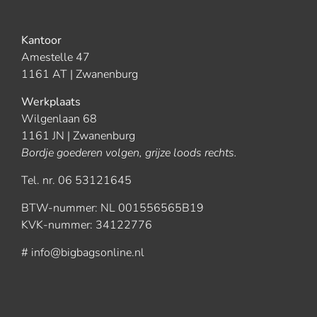
rugkomen voor een
euwe bestelling!
Kantoor
Amestelle 47
1161 AT | Zwanenburg
Werkplaats
Wilgenlaan 68
1161 JN | Zwanenburg
Bordje goederen volgen, grijze loods rechts.
Tel. nr. 06 53121645
BTW-nummer: NL 001556565B19
KVK-nummer: 34122776
# info@bigbagsonline.nl