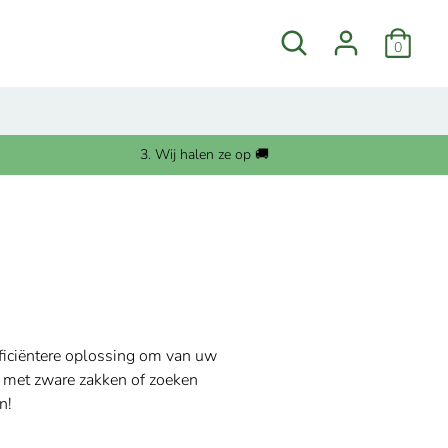
Zoeken
0
3. Wij halen ze op 🚚
fficiëntere oplossing om van uw
n met zware zakken of zoeken
en!